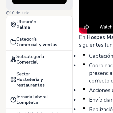
10 de Junio
Ubicación
Palma
En
Hospes Ma
Categoría
siguientes fun
Comercial y ventas
Captación
Subcategoría
Comercial
Coordinac
presencia 
Sector
Hostelería y
correcto d
restaurantes
Acciones 
Jornada laboral
Envío diar
Completa
Realizaci