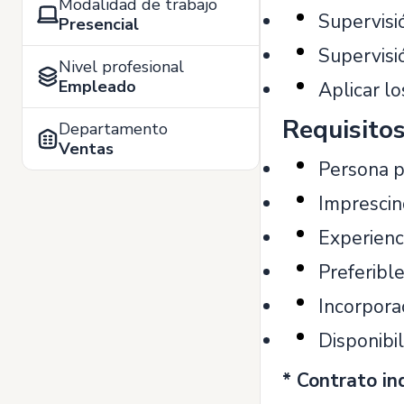
Modalidad de trabajo
Supervisi
Presencial
Supervisió
Nivel profesional
Empleado
Aplicar l
Requisito
Departamento
Ventas
Persona p
Imprescind
Experienc
Preferibl
Incorpora
Disponibi
* Contrato in