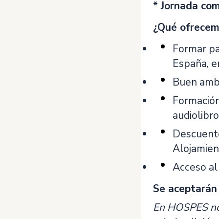
* Jornada com
¿Qué ofrecem
Formar pa
España, e
Buen ambi
Formación 
audiolibro
Descuento
Alojamien
Acceso al
Se aceptarán 
En HOSPES nos